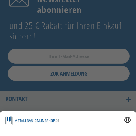
abonnieren
und 25 € Rabatt für Ihren Einkauf
sichern!
ZUR ANMELDUNG
KONTAKT
UNSERE LIEFERLÄNDER
SICHER EINKAUFEN