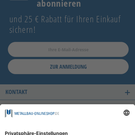
abonnieren
und 25 € Rabatt für Ihren Einkauf
sichern!
ZUR ANMELDUNG
KONTAKT
UNSERE LIEFERLÄNDER
SICHER EINKAUFEN