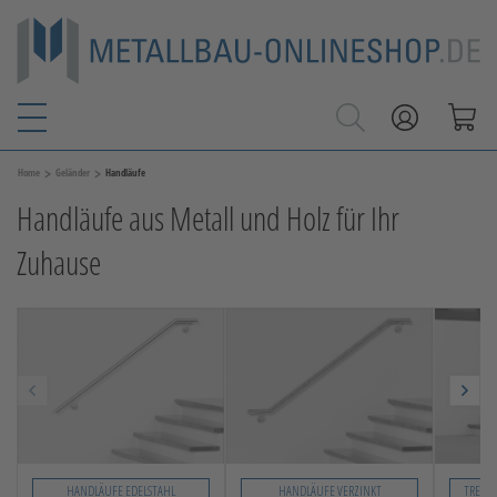
>
>
Home
Geländer
Handläufe
Handläufe aus Metall und Holz für Ihr
Zuhause
HANDLÄUFE EDELSTAHL
HANDLÄUFE VERZINKT
TREPP