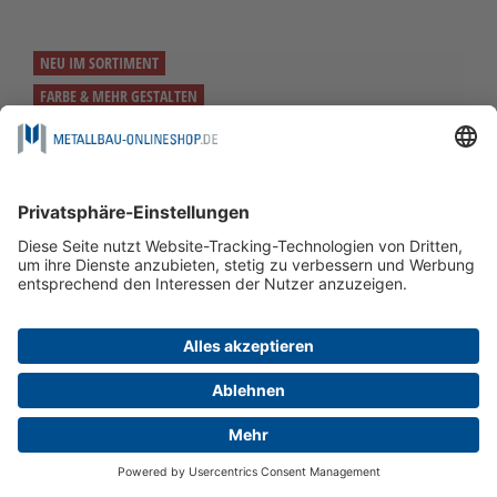
NEU IM SORTIMENT
FARBE & MEHR GESTALTEN