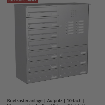
JETZT KONFIGURIEREN
Briefkastenanlage | Aufputz | 10-fach |