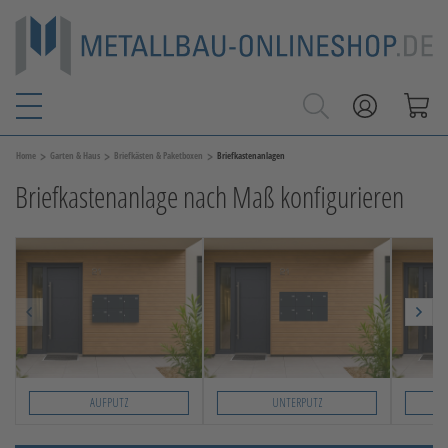
>
>
>
Home
Garten & Haus
Briefkästen & Paketboxen
Briefkastenanlagen
Briefkastenanlage nach Maß konfigurieren
AUFPUTZ
UNTERPUTZ
Slide 1 von 3