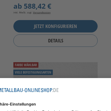
ab
588,42 €
inkl. MwSt. zzgl.
Versandkosten
JETZT KONFIGURIEREN
DETAILS
FARBE WÄHLBAR
VIELE BEFESTIGUNGSARTEN