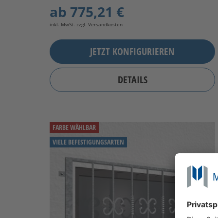
ab
775,21 €
inkl. MwSt. zzgl.
Versandkosten
JETZT KONFIGURIEREN
DETAILS
FARBE WÄHLBAR
VIELE BEFESTIGUNGSARTEN