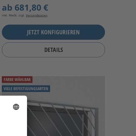
ab
681,80 €
inkl. MwSt. zzgl.
Versandkosten
JETZT KONFIGURIEREN
DETAILS
FARBE WÄHLBAR
VIELE BEFESTIGUNGSARTEN