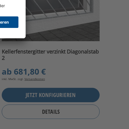
Kellerfenstergitter verzinkt Diagonalstab
2
ab
681,80 €
inkl. MwSt. zzgl.
Versandkosten
JETZT KONFIGURIEREN
DETAILS