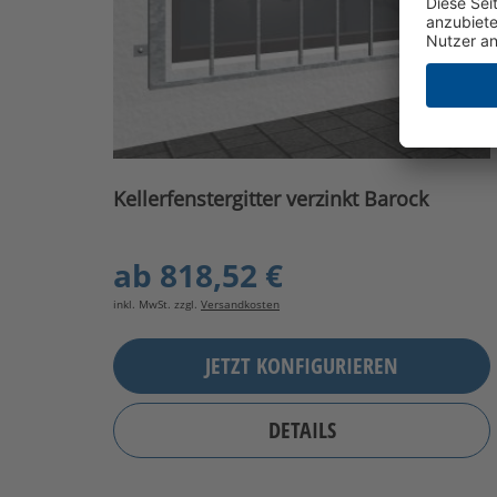
Kellerfenstergitter verzinkt Barock
ab
818,52 €
inkl. MwSt. zzgl.
Versandkosten
JETZT KONFIGURIEREN
DETAILS