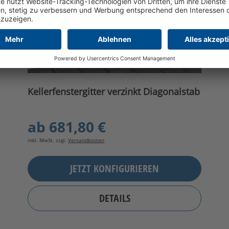
Kellerfenstergitter verzinkt Diagonalstab
ab
681,80 €
inkl. MwSt. zzgl.
Versandkosten
JETZT KONFIGURIEREN
DETAILS