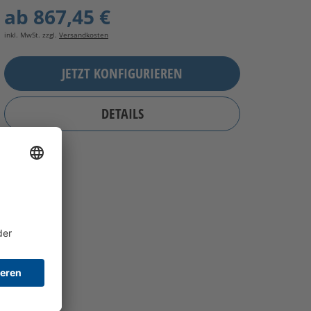
ab
867,45 €
inkl. MwSt. zzgl.
Versandkosten
JETZT KONFIGURIEREN
DETAILS