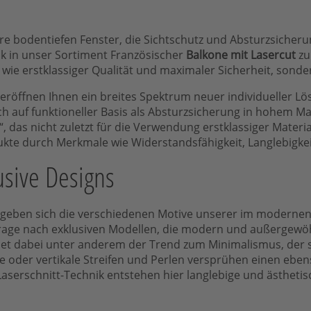
hre bodentiefen Fenster, die Sichtschutz und Absturzsicher
ick in unser Sortiment Französischer
Balkone mit Lasercut
zu
wie erstklassiger Qualität und maximaler Sicherheit, sonde
eröffnen Ihnen ein breites Spektrum neuer individueller Lö
 auf funktioneller Basis als Absturzsicherung in hohem Ma
 das nicht zuletzt für die Verwendung erstklassiger Materia
kte durch Merkmale wie Widerstandsfähigkeit, Langlebigkeit
usive Designs
So geben sich die verschiedenen Motive unserer im modernen
age nach exklusiven Modellen, die modern und außergewöhn
ndet dabei unter anderem der Trend zum Minimalismus, der 
le oder vertikale Streifen und Perlen versprühen einen ebe
 Laserschnitt-Technik entstehen hier langlebige und ästheti