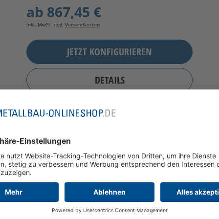
ab
867,45 €
inkl. MwSt. zzgl.
Versandkosten
JETZT KONFIGURIEREN
DETAILS
FARBE WÄHLBAR
VIELE BEFESTIGUNGSARTEN
VERSCHWEISST