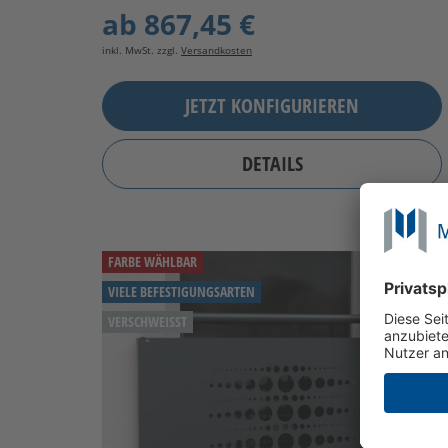
ab
867,45 €
inkl. MwSt. zzgl.
Versandkosten
JETZT KONFIGURIEREN
DETAILS
FARBE WÄHLBAR
VIELE BEFESTIGUNGSARTEN
VERSCHWEISST