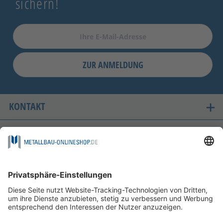
sichern!
ZUR ANMELDUNG
KONTAKT
UNSERE LIEFERLÄNDER
SICHER EINKAUFEN
FOLGEN SIE UNS AUF
ZAHLUNGSMÖGLICHKEITEN