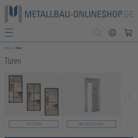
>
Home
Türen
Türen
LOFTTÜREN
BAUSTELLENTÜREN
Slide 1 von 2