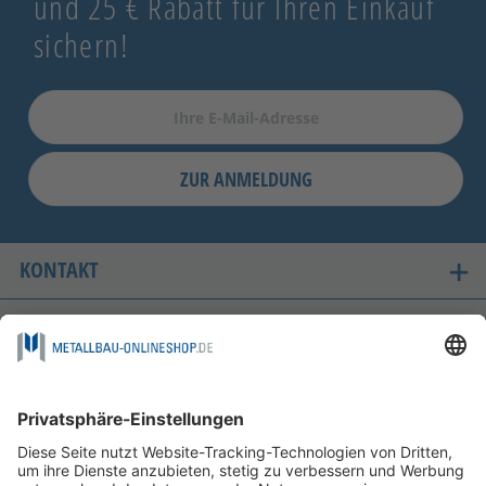
und 25 € Rabatt für Ihren Einkauf
sichern!
ZUR ANMELDUNG
KONTAKT
UNSERE LIEFERLÄNDER
SICHER EINKAUFEN
FOLGEN SIE UNS AUF