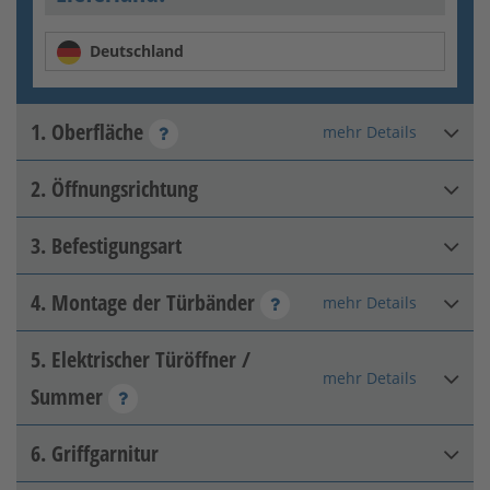
Deutschland
1. Oberfläche
mehr Details
2. Öffnungsrichtung
Feuerverzinkt
3. Befestigungsart
DIN rechts innen
4. Montage der Türbänder
mehr Details
Pfeiler-Pfeiler
5. Elektrischer Türöffner /
Rückseitig mit 2D-Band
mehr Details
Summer
Feuerverzinkt + matt
farbbeschichtet
6. Griffgarnitur
[+99,95 € pro m²]
Bitte Option wählen:
DIN links innen