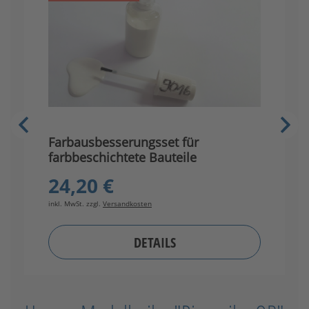
Farbausbesserungsset für
G
farbbeschichtete Bauteile
24,20 €
inkl. MwSt. zzgl.
Versandkosten
in
DETAILS