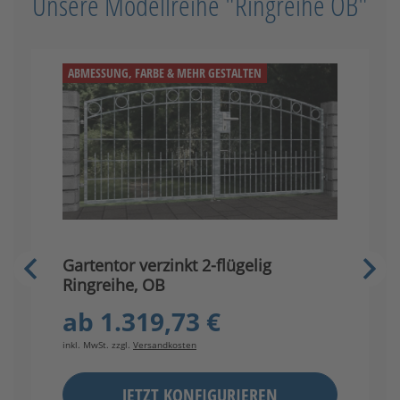
Unsere Modellreihe "Ringreihe OB"
ABMESSUNG, FARBE & MEHR GESTALTEN
Gartentor verzinkt 2-flügelig
G
Ringreihe, OB
R
ab
1.319,73 €
inkl. MwSt. zzgl.
Versandkosten
in
JETZT KONFIGURIEREN