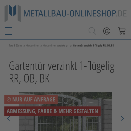
>
>
>
>
Tore & Zäune
Gartentüren
Gartentüren verzinkt
Gartentür verzinkt 1-flügelig RR, OB, BK
Gartentür verzinkt 1-flügelig
RR, OB, BK
NUR AUF ANFRAGE
ABMESSUNG, FARBE & MEHR GESTALTEN