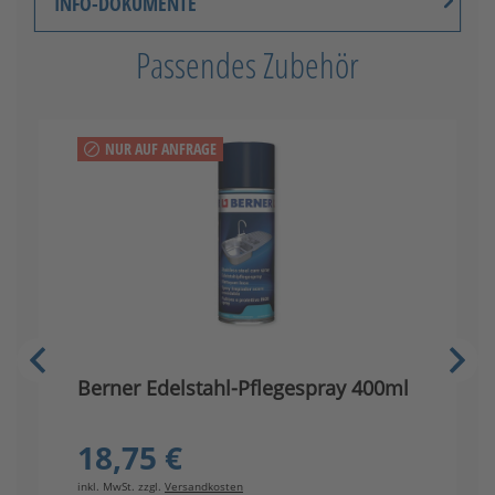
INFO-DOKUMENTE
Passendes Zubehör
NUR AUF ANFRAGE
Berner Edelstahl-Pflegespray 400ml
G
18,75 €
inkl. MwSt. zzgl.
Versandkosten
in