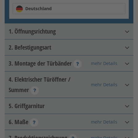
Deutschland
1. Öffnungsrichtung
2. Befestigungsart
DIN rechts innen
3. Montage der Türbänder
mehr Details
Pfeiler-Pfeiler
4. Elektrischer Türöffner /
Rückseitig mit 2D-Band
mehr Details
Summer
5. Griffgarnitur
Bitte Option wählen:
DIN links innen
6. Maße
mehr Details
Knaufset (Edelstahl)
Pfeiler-Pfosten
[+79,28 €]
7. Produktionszeichnung
mehr Details