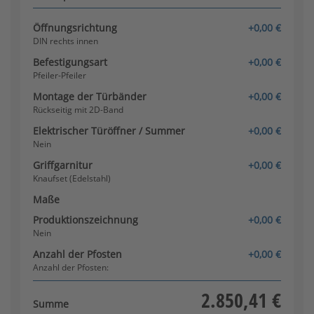
Öffnungsrichtung
+0,00 €
DIN rechts innen
Befestigungsart
+0,00 €
Knaufset (Edelstahl) - innen
Pfeiler-Pfeiler
drehbar
Montage der Türbänder
+0,00 €
Rückseitig mit 2D-Band
Elektrischer Türöffner / Summer
+0,00 €
Nein
Griffgarnitur
+0,00 €
Knaufset (Edelstahl)
Maße
Produktionszeichnung
+0,00 €
Nein
Anzahl der Pfosten
+0,00 €
Anzahl der Pfosten:
2.850,41 €
Summe