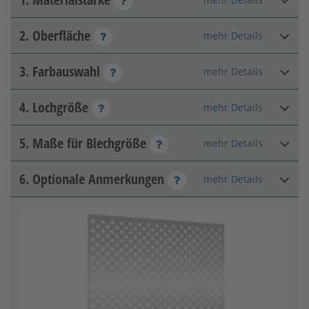
2. Oberfläche
mehr Details
Materialstärke
3. Farbauswahl
mehr Details
Farbbeschichtet glatt
seidenglänzend
4. Lochgröße
mehr Details
RAL 9010 Reinweiß
5. Maße für Blechgröße
mehr Details
5 x 5 mm
6. Optionale Anmerkungen
mehr Details
Länge
:
mm
Zulässiger Bereich: 340 - 2360
Farbbeschichtet glatt matt
RAL 9003 Signalweiß
Breite
:
mm
Zulässiger Bereich: 340 - 1400
10 x 10 mm