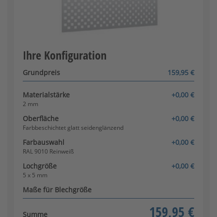
Farbbeschichtet Feinstruktur
glänzend
Ihre Konfiguration
RAL 9016 Verkehrsweiß
Konfigurator wird geladen
Grundpreis
159,95 €
15 x 15 mm
Materialstärke
+0,00 €
2 mm
Oberfläche
+0,00 €
Farbbeschichtet Feinstruktur
Farbbeschichtet glatt seidenglänzend
matt
Farbauswahl
+0,00 €
RAL 9002 Grauweiß
RAL 9010 Reinweiß
Lochgröße
+0,00 €
5 x 5 mm
Maße für Blechgröße
159,95 €
Summe