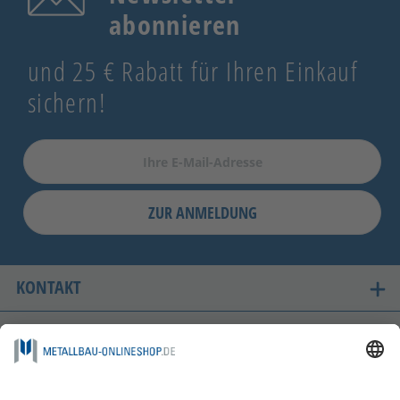
abonnieren
und 25 € Rabatt für Ihren Einkauf
sichern!
ZUR ANMELDUNG
KONTAKT
UNSERE LIEFERLÄNDER
SICHER EINKAUFEN