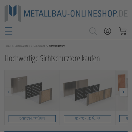
>
>
>
Home
Garten & Haus
Sichtschutz
Sichtschutztore
Hochwertige Sichtschutztore kaufen
SICHTSCHUTZTÜREN
SICHTSCHUTZZÄUNE
SICH
Slide 1 von 4