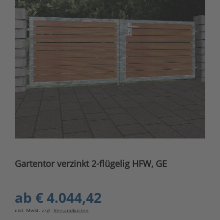
Gartentor verzinkt 2-flügelig HFW, GE
ab
€ 4.044,42
inkl. MwSt. zzgl.
Versandkosten