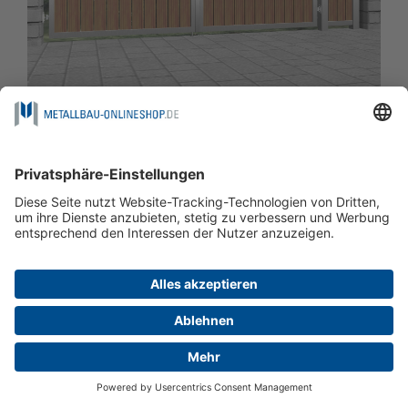
Gartentor Edelstahl 2-flügelig HFS, GE, BK
ab
€ 8.266,39
inkl. MwSt. zzgl.
Versandkosten
JETZT KONFIGURIEREN