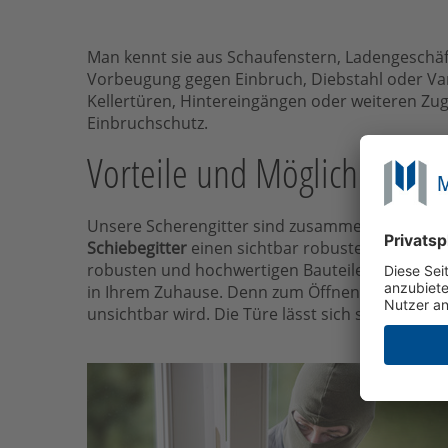
Man kennt sie aus Schaufenstern, Ladengeschä
Vorbeugung gegen Einbruch, Diebstahl oder Vand
Kellertüren, Hintereingängen oder weiteren Zug
Einbruchschutz.
Vorteile und Möglichkeiten 
Unsere Scherengitter sind zusammenschiebbare, 
Schiebegitter
einen sichtbar robusten Schutz vo
robusten und hochwertigen Bauteilen, bieten d
in Ihrem Zuhause. Denn zum Öffnen lässt sich d
unsichtbar wird. Die Türe lässt sich so ganz no