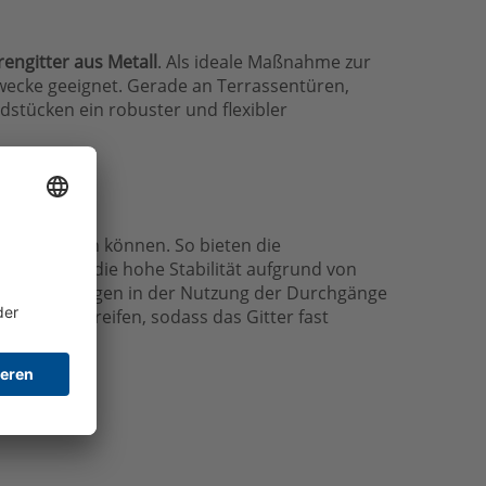
engitter aus Metall
. Als ideale Maßnahme zur
Zwecke geeignet. Gerade an Terrassentüren,
stücken ein robuster und flexibler
utz
egelt werden können. So bieten die
ten. Durch die hohe Stabilität aufgrund von
Einschränkungen in der Nutzung der Durchgänge
einander greifen, sodass das Gitter fast
llt.