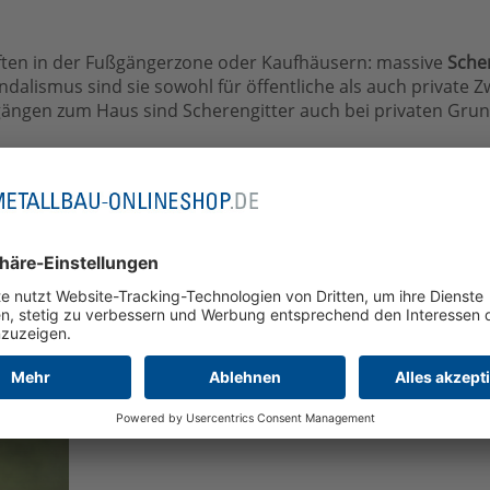
ften in der Fußgängerzone oder Kaufhäusern: massive
Scher
alismus sind sie sowohl für öffentliche als auch private 
ängen zum Haus sind Scherengitter auch bei privaten Grund
von Scherengittern als Einbruchsch
verzinkte Stahlgitter, die im geschlossenen Zustand verri
r Einbrechern – auch bei gekippten Fenster- und Türelemen
ie Scherengittertüren einen idealen Einbruchschutz ohne 
as Gitter einfach zusammenschieben, wobei die „Scheren“ in
rmal als Durchgang nutzen, ohne dass das Scherengitter auffä