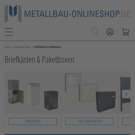
>
>
Home
Garten & Haus
Briefkästen & Paketboxen
Briefkästen & Paketboxen
PAKETBOXEN
EINZELBRIEFKÄSTEN
Slide 1 von 4