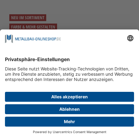
NEU IM SORTIMENT
FARBE & MEHR GESTALTEN