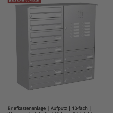
JETZT KONFIGURIEREN
Briefkastenanlage | Aufputz | 10-fach |