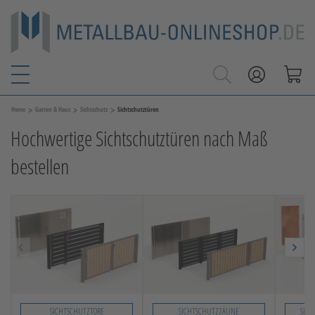
>
>
>
Home
Garten & Haus
Sichtschutz
Sichtschutztüren
Hochwertige Sichtschutztüren nach Maß
bestellen
SICHTSCHUTZTORE
SICHTSCHUTZZÄUNE
SICH