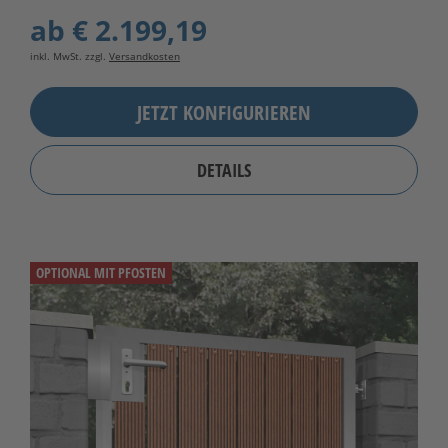
ab
€ 2.199,19
inkl. MwSt. zzgl.
Versandkosten
JETZT KONFIGURIEREN
DETAILS
OPTIONAL MIT PFOSTEN