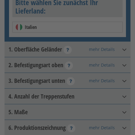
Bitte wählen Sie zunächst Ihr
Lieferland:
Italien
1. Oberfläche Geländer
mehr Details
2. Befestigungsart oben
mehr Details
Feuerverzinkt
3. Befestigungsart unten
mehr Details
Aufschrauben
4. Anzahl der Treppenstufen
Aufschrauben (vor der
Treppe)
5. Maße
6. Produktionszeichnung
Feuerverzinkt + glänzend
mehr Details
Maß A
:
mm
farbbeschichtet