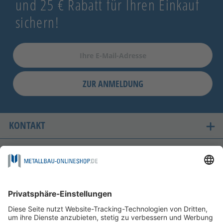
und 25 € Rabatt für Ihren Einkauf
sichern!
ZUR ANMELDUNG
KONTAKT
UNSERE LIEFERLÄNDER
SICHER EINKAUFEN
FOLGEN SIE UNS AUF