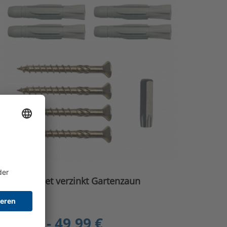
Montageset verzinkt Gartenzaun
9,99 € - 49,99 €