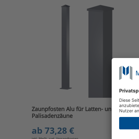
Zaunpfosten Alu für Latten- und
Palisadenzäune
ab
73,28 €
inkl. MwSt. zzgl.
Versandkosten