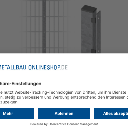
Stabgitterzaunpfosten verzinkt 60x40x2
mm
ab
56,11 €
inkl. MwSt. zzgl.
Versandkosten