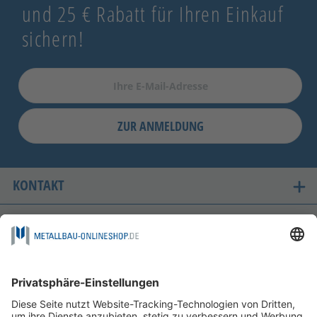
und 25 € Rabatt für Ihren Einkauf
sichern!
ZUR ANMELDUNG
KONTAKT
UNSERE LIEFERLÄNDER
SICHER EINKAUFEN
FOLGEN SIE UNS AUF