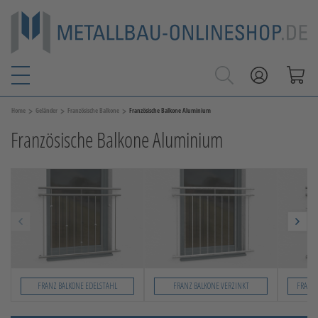
>
>
>
Home
Geländer
Französische Balkone
Französische Balkone Aluminium
Französische Balkone Aluminium
FRANZ BALKONE EDELSTAHL
FRANZ BALKONE VERZINKT
FRANZ 
Slide 1 von 6