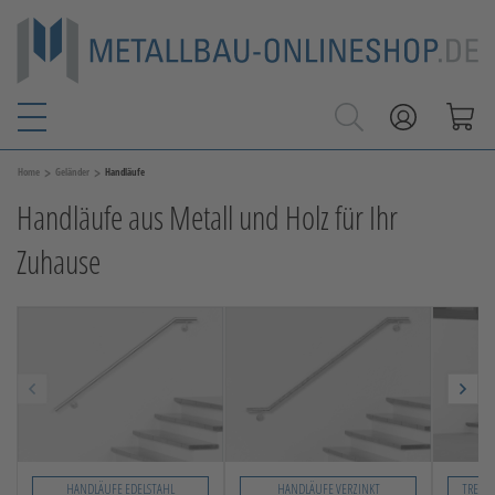
>
>
Home
Geländer
Handläufe
Handläufe aus Metall und Holz für Ihr
Zuhause
HANDLÄUFE EDELSTAHL
HANDLÄUFE VERZINKT
TREPP