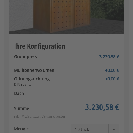
DIN links
Begrünbares Pflanzdach
[+416,83 €]
Ihre Konfiguration
Konfigurator wird geladen
Grundpreis
3.230,58 €
Mülltonnenvolumen
+0,00 €
Klappdach
Öffnungsrichtung
+0,00 €
[+1.452,68 €]
DIN rechts
Dach
3.230,58 €
Summe
inkl. MwSt., zzgl.
Versandkosten
Menge: