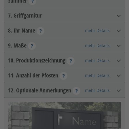
Summer
RAL 7016
Anthrazitgrau
7. Griffgarnitur
Bitte Option wählen:
FARBE AUSWÄHLEN
DIN links innen
8. Ihr Name
mehr Details
Klinkenset (Alu)
Pfeiler-Pfosten
RAL-Nummer
[+215,15 €]
9. Maße
mehr Details
Ihr Name
10. Produktionszeichnung
mehr Details
Türhöhe
:
mm
Zulässiger Bereich: 0 - 14
Zulässiger Bereich: 800 - 2000
11. Anzahl der Pfosten
mehr Details
DIN rechts außen
Freigabezeichnung:
Pfeilerabstand
:
mm
12. Optionale Anmerkungen
Klinke/Knauf (Alu)
mehr Details
Pfosten - Pfeiler
Anzahl der Pfosten:
Zulässiger Bereich: 1600 - 5000
[+215,15 €]
Bitte Konfiguration vollständig ausführen