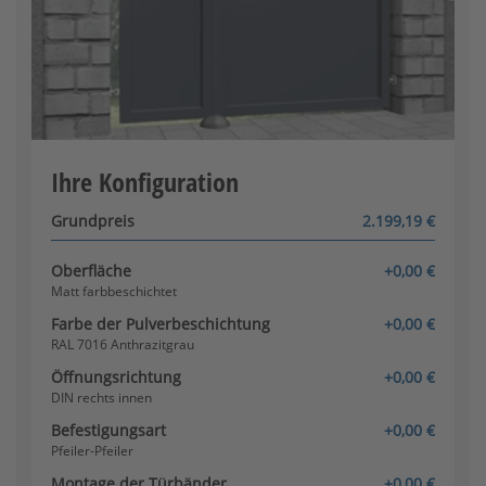
DIN links außen
Pfosten - Pfosten
[+430,30 €]
Konfigurator wird geladen
Ihre Konfiguration
Grundpreis
2.199,19 €
Oberfläche
+0,00 €
Matt farbbeschichtet
Farbe der Pulverbeschichtung
+0,00 €
RAL 7016 Anthrazitgrau
Öffnungsrichtung
+0,00 €
DIN rechts innen
Befestigungsart
+0,00 €
Pfeiler-Pfeiler
Montage der Türbänder
+0,00 €