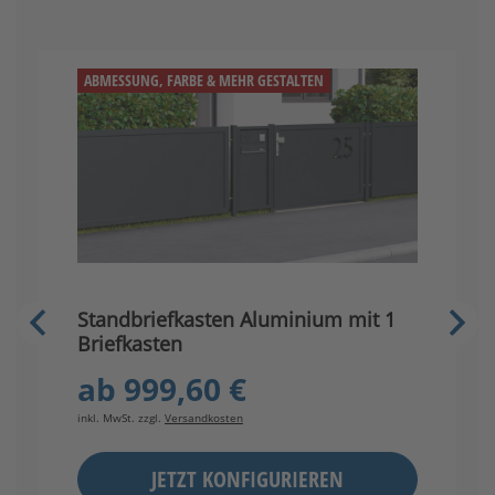
ABMESSUNG, FARBE & MEHR GESTALTEN
Standbriefkasten Aluminium mit 1
S
Briefkasten
B
ab
999,60 €
inkl. MwSt. zzgl.
Versandkosten
in
JETZT KONFIGURIEREN