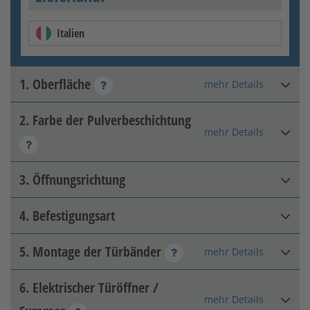
Italien
1. Oberfläche
mehr Details
2. Farbe der Pulverbeschichtung
Matt farbbeschichtet
mehr Details
3. Öffnungsrichtung
4. Befestigungsart
DIN rechts innen
5. Montage der Türbänder
mehr Details
Pfeiler-Pfeiler
DB farbbeschichtet
6. Elektrischer Türöffner /
Seitlich mit 2D-Band
mehr Details