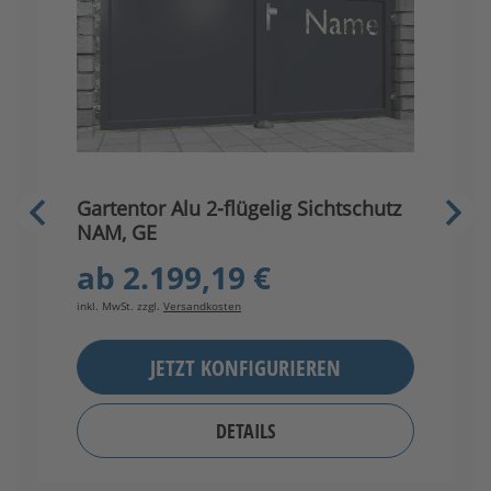
G
Gartentor Alu 2-flügelig Sichtschutz
N
NAM, GE
ab
2.199,19 €
in
inkl. MwSt. zzgl.
Versandkosten
JETZT KONFIGURIEREN
DETAILS