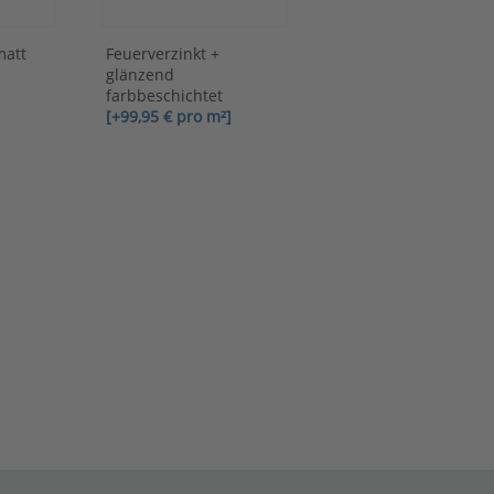
matt
Feuerverzinkt +
glänzend
farbbeschichtet
[+99,95 € pro m²]