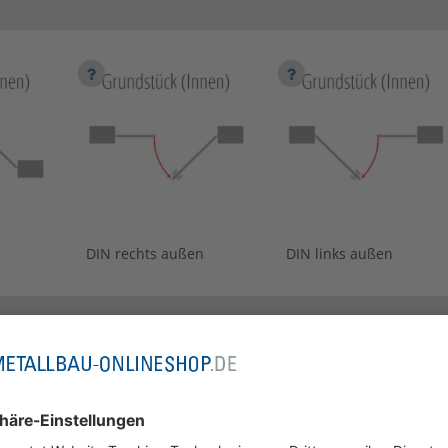
DIN rechts außen
DIN links außen