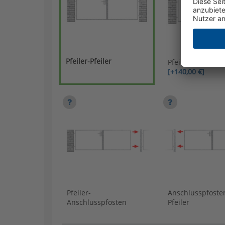
Pfeiler-Pfeiler
Pfeiler-Pfosten
[+140,00 €]
Pfeiler-
Anschlusspfoste
Anschlusspfosten
Pfeiler