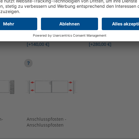
Pfosten - Pfeiler
Pfosten - Pfosten
[+140,00 €]
[+280,00 €]
n-
Anschlusspfosten -
Anschlusspfosten