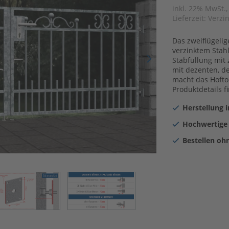
inkl. 22% MwSt.,
Lieferzeit:
Verzin
Das zweiflügelig
verzinktem Stahl
Stabfüllung mit
mit dezenten, d
macht das Hofto
Produktdetails f
Herstellung 
Hochwertige
Bestellen oh