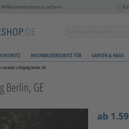
 € Willkommensbonus sichern
Kä
UCHSCHUTZ
HOCHWASSERSCHUTZ TÜR
GARTEN & HAUS
 verzinkt 2-flügelig Berlin, GE
ig Berlin, GE
ab
1.59