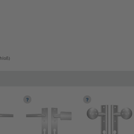
chloß)