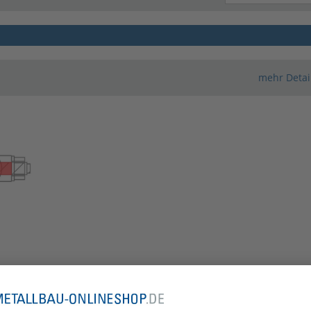
mehr Detai
Konfigurator wird geladen
mehr Detai