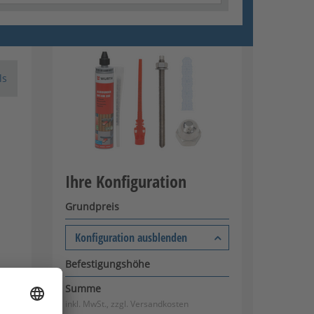
ls
Ihre Konfiguration
Grundpreis
Konfiguration ausblenden
Befestigungshöhe
Summe
inkl. MwSt., zzgl.
Versandkosten
ls