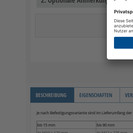
BESCHREIBUNG
EIGENSCHAFTEN
VER
Je nach Befestigungsvariante sind im Lieferumfang der
bis 15 mm
bis 90 mm
4x M10 x 120 mm
4x M12 x 225 mm