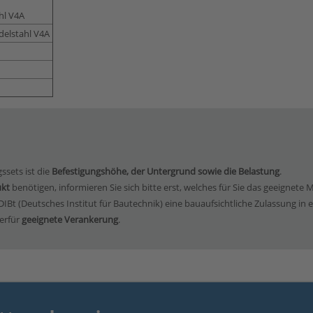
hl V4A
elstahl V4A
ssets ist die
Befestigungshöhe, der Untergrund sowie die Belastung
.
ukt
benötigen, informieren Sie sich bitte erst, welches für Sie das geeignete M
Bt (Deutsches Institut für Bautechnik) eine bauaufsichtliche Zulassung in e
erfür
geeignete Verankerung
.