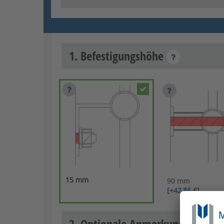
1. Befestigungshöhe
15 mm
90 mm
[+42,86 €]
2. Optionale Anmerkungen