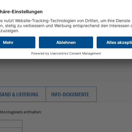
SAND & LIEFERUNG
INFO-DOKUMENTE
 Montagesets enthalten: