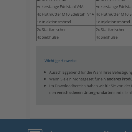
Ankerstange Edelstahl V4A
Ankerstange Edelsta
4x Hutmutter M10 Edelstahl V4A
4x Hutmutter M10 Ed
1x Injektionsmörtel
1x Injektionsmörtel
2x Statikmischer
2x Statikmischer
4x Siebhülse
4x Siebhülse
Wichtige Hinweise:
Ausschlaggebend für die Wahl Ihres Befestigung
Wenn Sie ein Montageset für ein
anderes Prod
Im Downloadbereich haben wir für Sie von der DI
den
verschiedenen Untergrundarten
und die hi