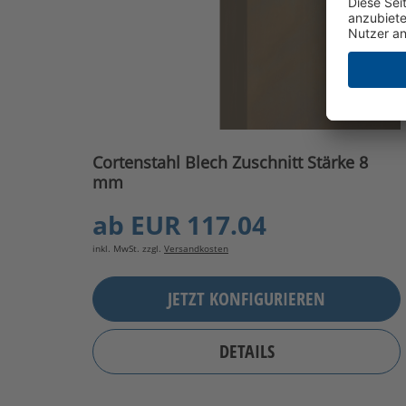
Cortenstahl Blech Zuschnitt Stärke 8
mm
ab
EUR 117.04
inkl. MwSt. zzgl.
Versandkosten
JETZT KONFIGURIEREN
DETAILS