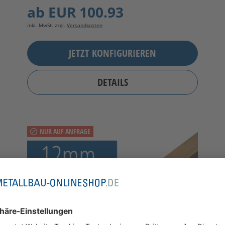
ab
EUR 100.93
inkl. MwSt. zzgl.
Versandkosten
JETZT KONFIGURIEREN
DETAILS
NUR AUF ANFRAGE