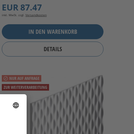
EUR 87.47
inkl. MwSt. zzgl.
Versandkosten
IN DEN WARENKORB
DETAILS
NUR AUF ANFRAGE
ZUR WEITERVERARBEITUNG