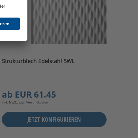
Strukturblech Edelstahl 5WL
ab
EUR 61.45
inkl. MwSt. zzgl.
Versandkosten
JETZT KONFIGURIEREN