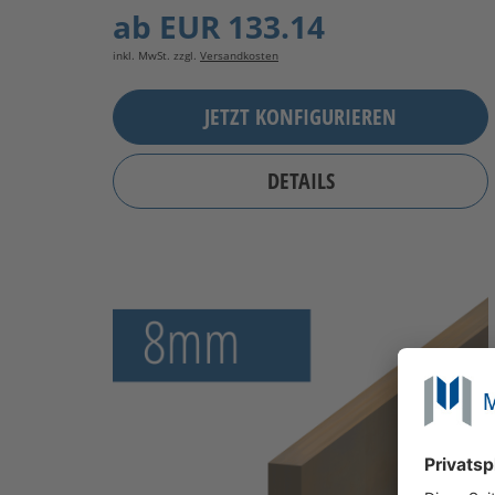
ab
EUR 133.14
inkl. MwSt. zzgl.
Versandkosten
JETZT KONFIGURIEREN
DETAILS