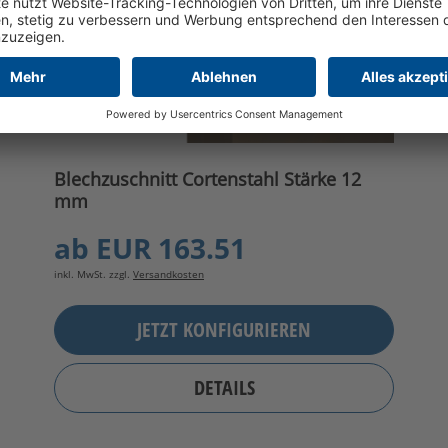
Blechzuschnitt Cortenstahl Stärke 12
mm
ab
EUR 163.51
inkl. MwSt. zzgl.
Versandkosten
JETZT KONFIGURIEREN
DETAILS