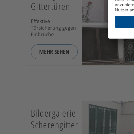
Gittertüren
Effektive
Türsicherung gegen
Einbrüche
MEHR SEHEN
Bildergalerie
Scherengitter