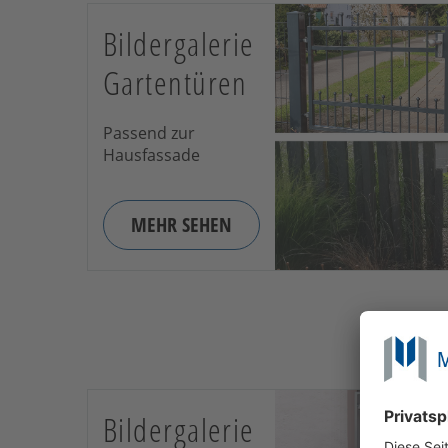
Bildergalerie
Gartentüren
Passend zur
Hausfassade
MEHR SEHEN
Bildergalerie