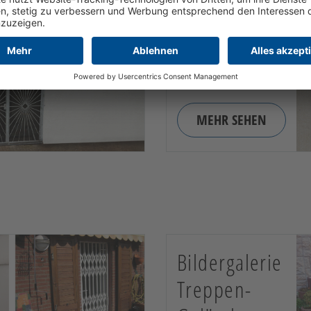
Handläufe
Handläufe,
Treppenhandläufe
und Geländer
MEHR SEHEN
Bildergalerie
Treppen-