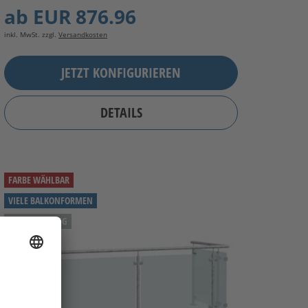
ab
EUR 876.96
inkl. MwSt. zzgl.
Versandkosten
JETZT KONFIGURIEREN
DETAILS
FARBE WÄHLBAR
VIELE BALKONFORMEN
MILCHGLAS VSG