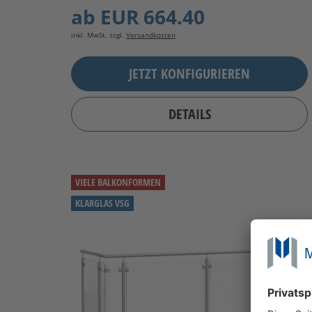
ab
EUR 664.40
inkl. MwSt. zzgl.
Versandkosten
JETZT KONFIGURIEREN
DETAILS
VIELE BALKONFORMEN
KLARGLAS VSG