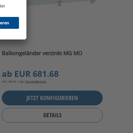
Balkongeländer verzinkt MG MO
ab
EUR 681.68
inkl. MwSt. zzgl.
Versandkosten
JETZT KONFIGURIEREN
DETAILS