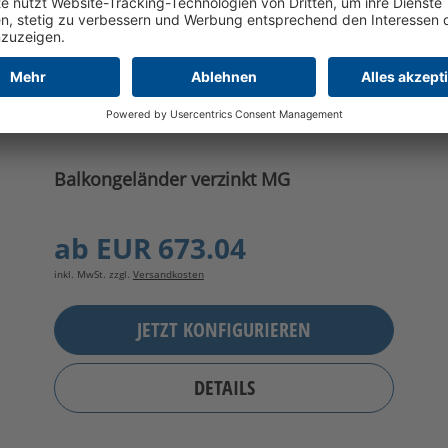
Balkongeländer verzinkt MG
ab
EUR 673.04
inkl. MwSt. zzgl.
Versandkosten
JETZT KONFIGURIEREN
DETAILS