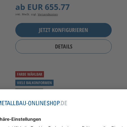
ab
EUR 655.77
inkl. MwSt. zzgl.
Versandkosten
JETZT KONFIGURIEREN
DETAILS
FARBE WÄHLBAR
VIELE BALKONFORMEN
MILCHGLAS VSG