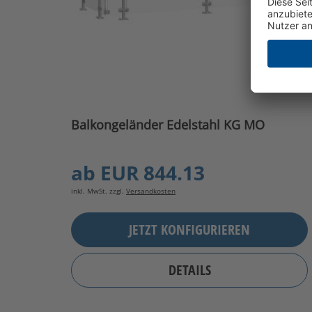
Balkongeländer Edelstahl KG MO
ab
EUR 844.13
inkl. MwSt. zzgl.
Versandkosten
JETZT KONFIGURIEREN
DETAILS