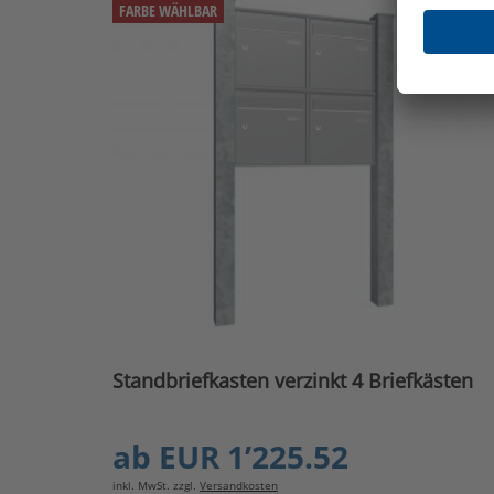
FARBE WÄHLBAR
Standbriefkasten verzinkt 4 Briefkästen
ab
EUR 1’225.52
inkl. MwSt. zzgl.
Versandkosten