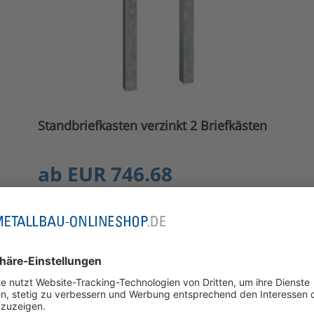
Standbriefkasten verzinkt 2 Briefkästen
ab
EUR 746.68
inkl. MwSt. zzgl.
Versandkosten
JETZT KONFIGURIEREN
NUR AUF ANFRAGE