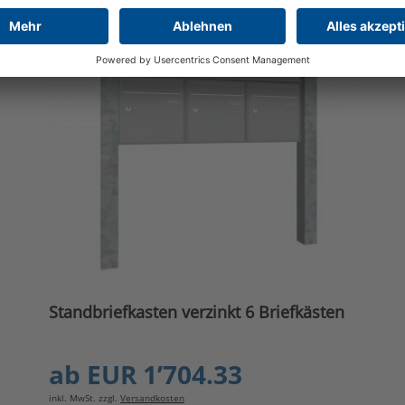
FARBE WÄHLBAR
Standbriefkasten verzinkt 6 Briefkästen
ab
EUR 1’704.33
inkl. MwSt. zzgl.
Versandkosten