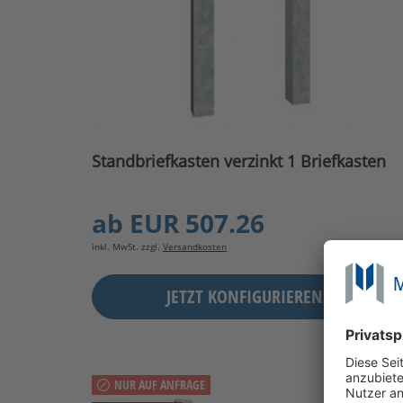
Standbriefkasten verzinkt 1 Briefkasten
ab
EUR 507.26
inkl. MwSt. zzgl.
Versandkosten
JETZT KONFIGURIEREN
NUR AUF ANFRAGE