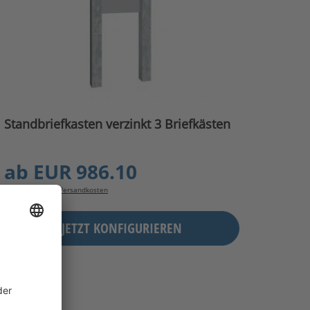
Standbriefkasten verzinkt 3 Briefkästen
ab
EUR 986.10
inkl. MwSt. zzgl.
Versandkosten
JETZT KONFIGURIEREN