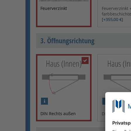
Feuerverzinkt
Feuerverzinkt 
farbbeschichte
[+355,00 €]
3. Öffnungsrichtung
DIN Rechts außen
DIN Links auß