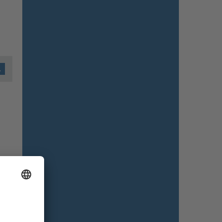
Türschloss
+0,00 €
Diskusschloss (ohne Schlosskasten)
Türgriffe
+0,00 €
Keine Türgriffe