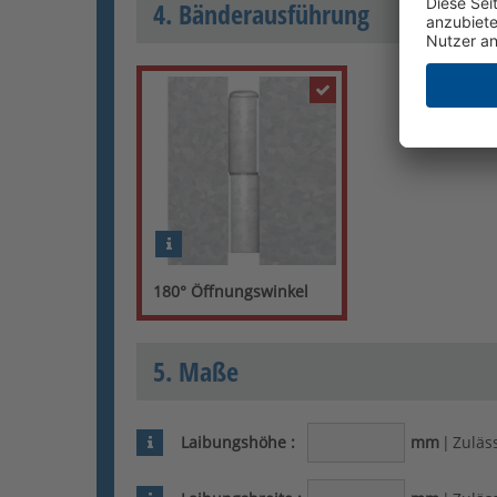
4. Bänderausführung
180° Öffnungswinkel
5. Maße
Laibungshöhe
:
mm
|
Zuläss