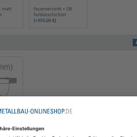
+ matt
Feuerverzinkt + DB
t
farbbeschichtet
[+355,00 €]
en