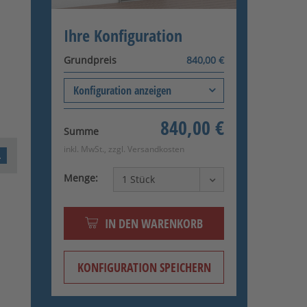
Ihre Konfiguration
Grundpreis
840,00 €
Konfiguration anzeigen
Befestigungsart
+0,00 €
840,00 €
Auf der Außenwand
Summe
inkl. MwSt., zzgl.
Versandkosten
Oberfläche
+0,00 €
Feuerverzinkt
Menge:
Öffnungsrichtung
+0,00 €
DIN Rechts außen
Bänderausführung
+0,00 €
IN DEN WARENKORB
180° Öffnungswinkel
Maße
KONFIGURATION SPEICHERN
Verriegelung
+0,00 €
1-Fach-Verriegelung