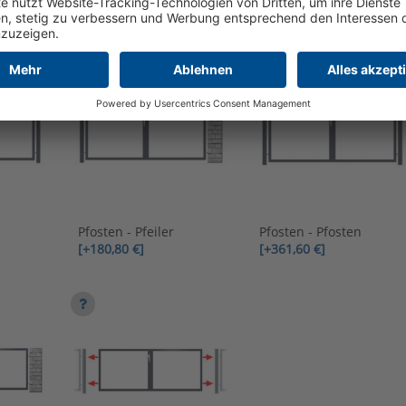
Pfosten - Pfeiler
Pfosten - Pfosten
[+180,80 €]
[+361,60 €]