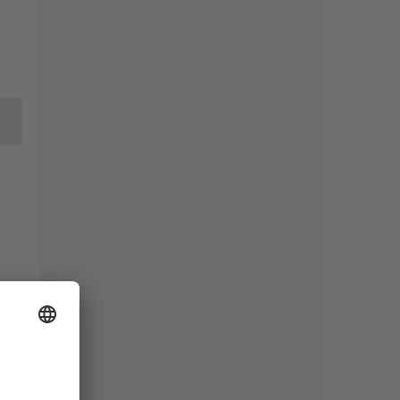
Maße
Flügelaufteilung
+0,00 €
Symmetrisch
Produktionszeichnung
+0,00 €
Nein
Anzahl der Pfosten
+0,00 €
Anzahl der Pfosten: