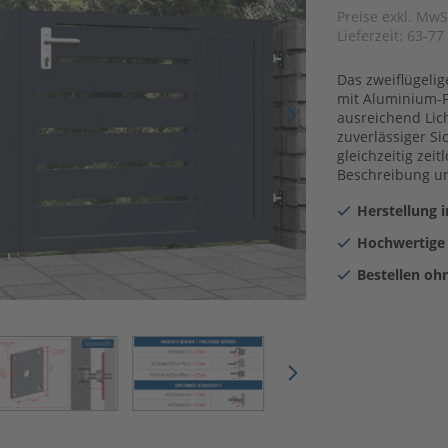
Preise exkl. MwS
Lieferzeit:
63-77
Das zweiflügeli
mit Aluminium-F
ausreichend Lich
zuverlässiger Si
gleichzeitig zeit
Beschreibung un
Herstellung 
Hochwertige
Bestellen oh