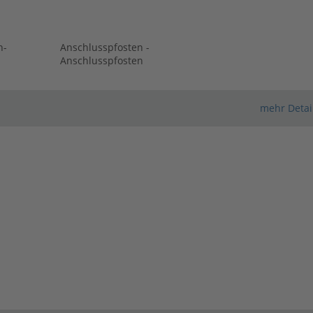
n-
Anschlusspfosten -
Anschlusspfosten
mehr Detai
Konfigurator wird geladen