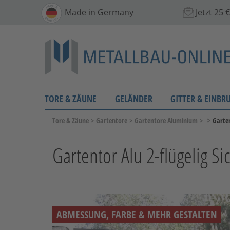
Made in Germany
Jetzt 25
TORE & ZÄUNE
GELÄNDER
GITTER & EINBR
>
Tore & Zäune
>
Gartentore
>
Gartentore Aluminium
>
Garten
Gartentor Alu 2-flügelig Si
ABMESSUNG, FARBE & MEHR GESTALTEN