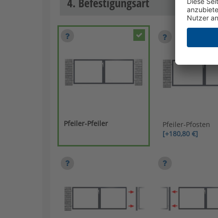
4. Befestigungsart
Pfeiler-Pfeiler
Pfeiler-Pfosten
[+180,80 €]