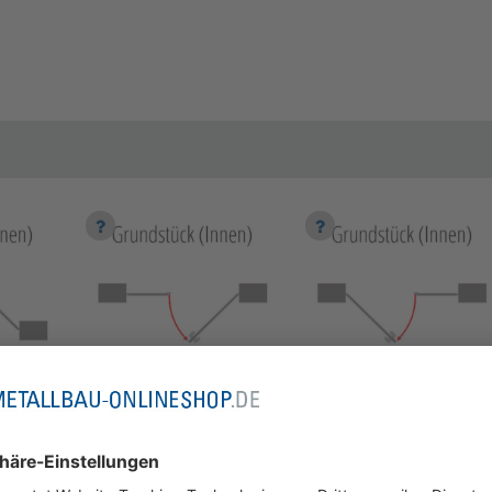
DIN rechts außen
DIN links außen