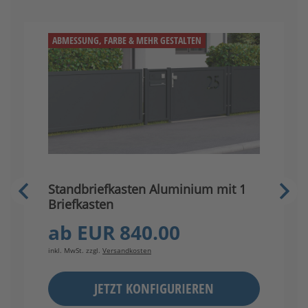
ABMESSUNG, FARBE & MEHR GESTALTEN
Standbriefkasten Aluminium mit 1
S
Briefkasten
B
ab
EUR 840.00
inkl. MwSt. zzgl.
Versandkosten
in
JETZT KONFIGURIEREN