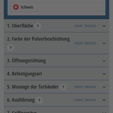
Schweiz
1. Oberfläche
mehr Details
2. Farbe der Pulverbeschichtung
Feuerverzinkt + matt
mehr Details
farbbeschichtet
3. Öffnungsrichtung
4. Befestigungsart
DIN rechts innen
5. Montage der Torbänder
mehr Details
Pfeiler-Pfeiler
Feuerverzinkt + DB
farbbeschichtet
6. Ausführung
mehr Details
Seitlich mit 2D-Band
RAL 7016
7. Griffgarnitur