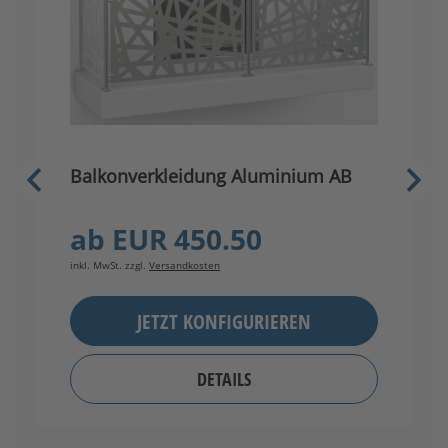
Balkonverkleidung Aluminium AB
E
ab
EUR 450.50
inkl. MwSt. zzgl.
Versandkosten
in
JETZT KONFIGURIEREN
DETAILS