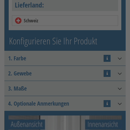
Lieferland:
Schweiz
Konfigurieren Sie Ihr Produkt
1. Farbe
2. Gewebe
Verkehrsweiß glänzend RAL
9016
3. Maße
Fiberglasgewebe (FA)
4. Optionale Anmerkungen
Lichte Höhe
:
mm
Zulässiger Bereich: 700 - 2200
Lichte Breite
:
mm