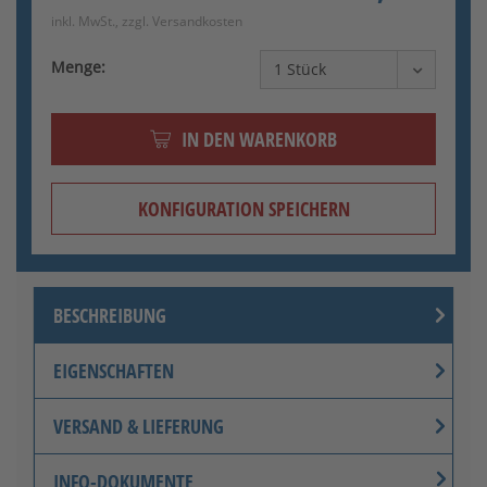
Bitte Konfiguration vollständig ausführen
inkl. MwSt., zzgl.
Versandkosten
Menge:
Sepiabraun matt RAL 8014
IN DEN WARENKORB
KONFIGURATION SPEICHERN
BESCHREIBUNG
Dunkelbraun matt TON 8077
EIGENSCHAFTEN
VERSAND & LIEFERUNG
INFO-DOKUMENTE