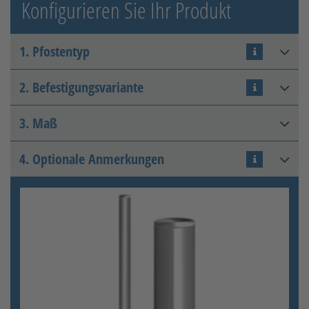
Konfigurieren Sie Ihr Produkt
1. Pfostentyp
2. Befestigungsvariante
Eckpfosten
3. Maß
Zum Einbetonieren
4. Optionale Anmerkungen
Pfostenhöhe
:
mm
Zulässiger Bereich: 400 - 2000
Endpfosten
Zum Aufschrauben
[+53,04 €]