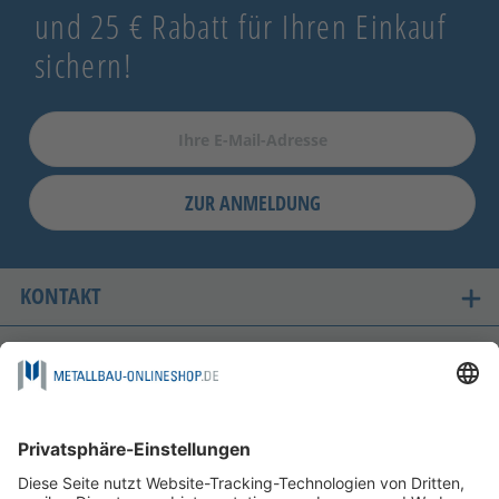
und 25 € Rabatt für Ihren Einkauf
sichern!
ZUR ANMELDUNG
KONTAKT
UNSERE LIEFERLÄNDER
SICHER EINKAUFEN
FOLGEN SIE UNS AUF