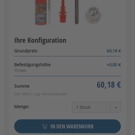
90 mm
[+10,20 €]
Ihre Konfiguration
Konfigurator wird geladen
Grundpreis
60,18 €
Befestigungshöhe
+0,00 €
15 mm
60,18 €
Summe
inkl. MwSt., zzgl.
Versandkosten
Menge:
IN DEN WARENKORB