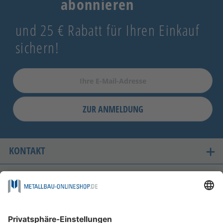
abonnieren
und 25 € Rabatt für Ihren Einkauf
sichern!
ZUR ANMELDUNG
KONTAKT
UNSERE LIEFERLÄNDER
SICHER EINKAUFEN