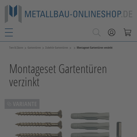
>
>
>
>
Tore & Zäune
Gartentüren
Zubehör Gartentüren
Montageset Gartentüren verzinkt
Montageset Gartentüren
verzinkt
VARIANTE