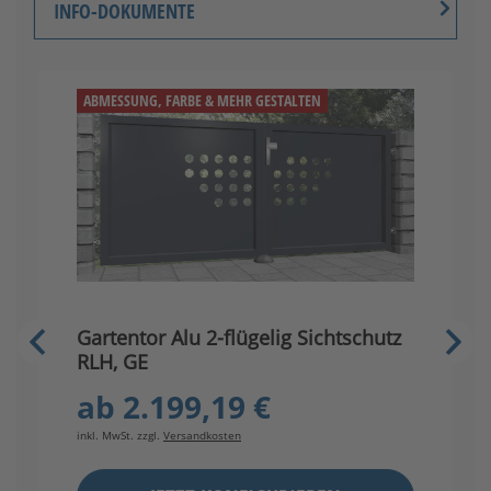
INFO-DOKUMENTE
ABMESSUNG, FARBE & MEHR GESTALTEN
G
Gartentor Alu 2-flügelig Sichtschutz
R
RLH, GE
ab
2.199,19 €
in
inkl. MwSt. zzgl.
Versandkosten