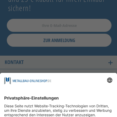
sichern!
ZUR ANMELDUNG
KONTAKT
UNSERE LIEFERLÄNDER
SICHER EINKAUFEN
FOLGEN SIE UNS AUF
ZAHLUNGSMÖGLICHKEITEN