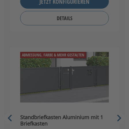
JETZT KONFIGURIEREN
DETAILS
ABMESSUNG, FARBE & MEHR GESTALTEN
Standbriefkasten Aluminium mit 1
S
Briefkasten
B