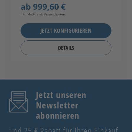
ab
999,60 €
inkl. MwSt. zzgl.
Versandkosten
in
JETZT KONFIGURIEREN
DETAILS
Jetzt unseren
Newsletter
abonnieren
und 25 € Rabatt für Ihren Einkauf