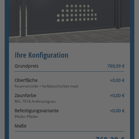
Pfeiler-Pfosten
FARBE AUSWÄHLEN
RAL-Nummer
Konfigurator wird geladen
Ihre Konfiguration
Pfosten-Pfeiler
Grundpreis
769,39 €
Oberfläche
+0,00 €
Feuerverzinkt + farbbeschichtet matt
Zaunfarbe
+0,00 €
RAL 7016 Anthrazitgrau
Befestigungsvariante
+0,00 €
Pfeiler-Pfeiler
Pfosten-Pfosten
Maße