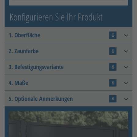
Konfigurieren Sie Ihr Produkt
1. Oberfläche
2. Zaunfarbe
Feuerverzinkt +
farbbeschichtet matt
3. Befestigungsvariante
4. Maße
Pfeiler-Pfeiler
5. Optionale Anmerkungen
Höhe Zaunelement
:
mm
Feuerverzinkt +
Zulässiger Bereich: 800 - 2000
farbbeschichtet glänzend
[+69,26 € pro m²]
Länge Zaunfeld
:
mm
RAL 7016
Anthrazitgrau
Zulässiger Bereich: 800 - 3000