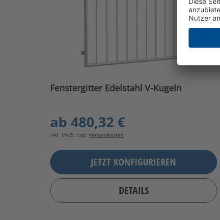
Fenstergitter Edelstahl V-Kugeln
ab
480,32 €
inkl. MwSt. zzgl.
Versandkosten
JETZT KONFIGURIEREN
DETAILS