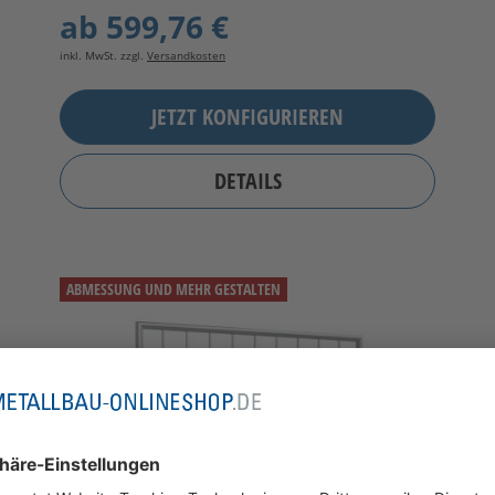
ab
599,76 €
inkl. MwSt. zzgl.
Versandkosten
JETZT KONFIGURIEREN
DETAILS
ABMESSUNG UND MEHR GESTALTEN