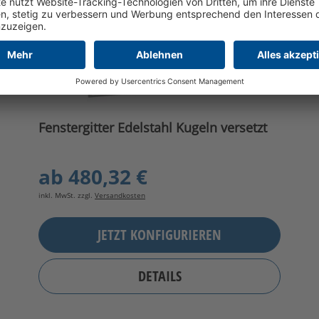
Fenstergitter Edelstahl Kugeln versetzt
ab
480,32 €
inkl. MwSt. zzgl.
Versandkosten
JETZT KONFIGURIEREN
DETAILS