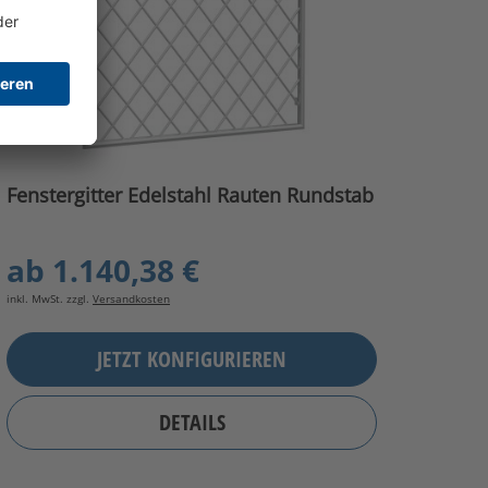
Fenstergitter Edelstahl Rauten Rundstab
ab
1.140,38 €
inkl. MwSt. zzgl.
Versandkosten
JETZT KONFIGURIEREN
DETAILS