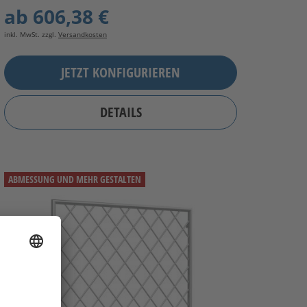
ab
606,38 €
inkl. MwSt. zzgl.
Versandkosten
JETZT KONFIGURIEREN
DETAILS
ABMESSUNG UND MEHR GESTALTEN