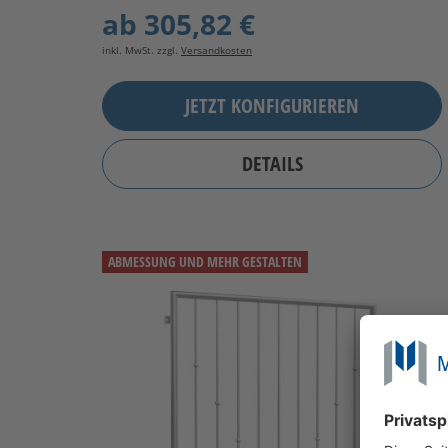
ab
305,82 €
inkl. MwSt. zzgl.
Versandkosten
JETZT KONFIGURIEREN
DETAILS
ABMESSUNG UND MEHR GESTALTEN