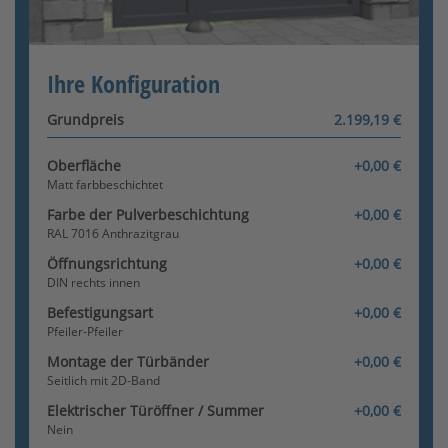
Pfosten - Pfosten
Konfigurator wird geladen
[+430,30 €]
Ihre Konfiguration
Grundpreis
2.199,19 €
Oberfläche
+0,00 €
Matt farbbeschichtet
Farbe der Pulverbeschichtung
+0,00 €
RAL 7016 Anthrazitgrau
Öffnungsrichtung
+0,00 €
DIN rechts innen
Befestigungsart
+0,00 €
Pfeiler-Pfeiler
Montage der Türbänder
+0,00 €
Seitlich mit 2D-Band
Elektrischer Türöffner / Summer
+0,00 €
Nein