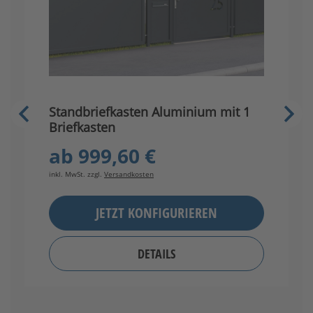
Standbriefkasten Aluminium mit 1
S
Briefkasten
B
ab
999,60 €
inkl. MwSt. zzgl.
Versandkosten
in
JETZT KONFIGURIEREN
DETAILS