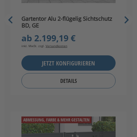
G
Gartentor Alu 2-flügelig Sichtschutz
B
BD, GE
ab
2.199,19 €
in
inkl. MwSt. zzgl.
Versandkosten
JETZT KONFIGURIEREN
DETAILS
ABMESSUNG, FARBE & MEHR GESTALTEN